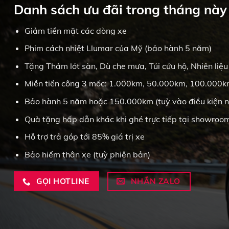
Danh sách ưu đãi trong tháng này
Giảm tiền mặt các dòng xe
Phim cách nhiệt Llumar của Mỹ (bảo hành 5 năm)
Tặng Thảm lót sàn, Dù che mưa, Túi cứu hộ, Nhiên liệu
Miễn tiền công 3 mốc: 1.000km, 50.000km, 100.000
Bảo hành 5 năm hoặc 150.000km (tuỳ vào điều kiện n
Quà tặng hấp dẫn khác khi ghé trực tiếp tại showroo
Hỗ trợ trả góp tới 85% giá trị xe
Bảo hiểm thân xe (tuỳ phiên bản)
NHẮN ZALO
GỌI HOTLINE