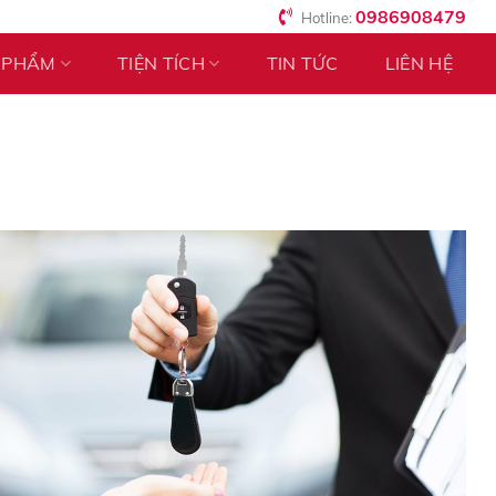
0986908479
Hotline:
 PHẨM
TIỆN TÍCH
TIN TỨC
LIÊN HỆ