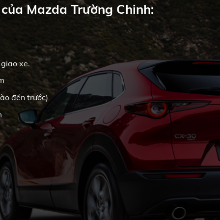
 của Mazda Trường Chinh:
 giao xe.
km
ào đến trước)
m