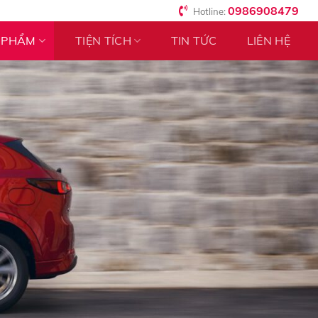
0986908479
Hotline:
 PHẨM
TIỆN TÍCH
TIN TỨC
LIÊN HỆ