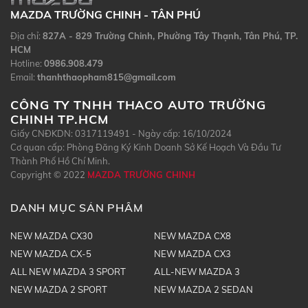
MAZDA TRƯỜNG CHINH - TÂN PHÚ
Địa chỉ:
827A - 829 Trường Chinh, Phường Tây Thạnh, Tân Phú, TP.
HCM
Hotline:
0986.908.479
Email:
thanhthaopham815@gmail.com
CÔNG TY TNHH THACO AUTO TRƯỜNG
CHINH TP.HCM
Giấy CNĐKDN: 0317119491 - Ngày cấp: 16/10/2024
Cơ quan cấp: Phòng Đăng Ký Kinh Doanh Sở Kế Hoạch Và Đầu Tư
Thành Phố Hồ Chí Minh.
Copyright © 2022
MAZDA TRƯỜNG CHINH
DANH MỤC SẢN PHẨM
NEW MAZDA CX30
NEW MAZDA CX8
NEW MAZDA CX-5
NEW MAZDA CX3
ALL NEW MAZDA 3 SPORT
ALL-NEW MAZDA 3
NEW MAZDA 2 SPORT
NEW MAZDA 2 SEDAN