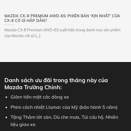
MAZDA CX-8 PREMIUM AWD-6S: PHIÊN BẢN ‘XỊN NHẤT’ CỦA
CX-8 CÓ GÌ HẤP DẪN?
Mazda CX-8 Premium AWD-6S xuất hiện trong danh mục sản phẩm
của Mazda với sứ [...]
Danh sách ưu đãi trong tháng này của
Mazda Trường Chinh:
Giảm tiền mặt các dòng xe
Phim cách nhiệt Llumar của Mỹ (bảo hành 5 năm)
Tặng Thảm lót sàn, Dù che mưa, Túi cứu hộ, Nhiên
liệu giao xe.