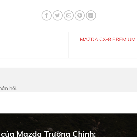
MAZDA CX-8 PREMIUM A
hản hồi.
 của Mazda Trường Chinh: