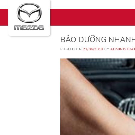
Skip
to
content
BẢO DƯỠNG NHAN
POSTED ON
21/06/2019
BY
ADMINISTRA