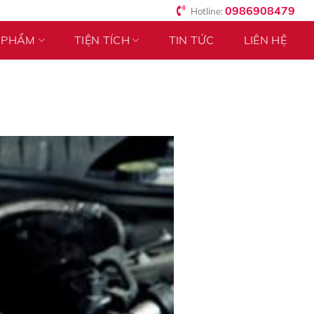
0986908479
Hotline:
 PHẨM
TIỆN TÍCH
TIN TỨC
LIÊN HỆ