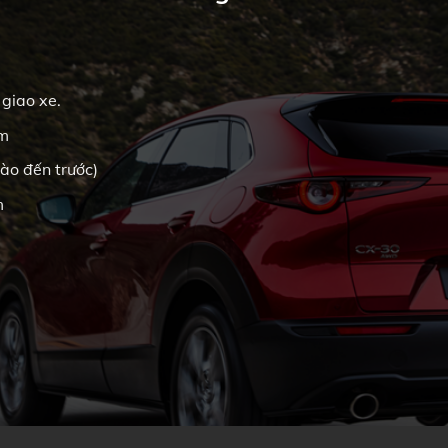
 giao xe.
km
ào đến trước)
m