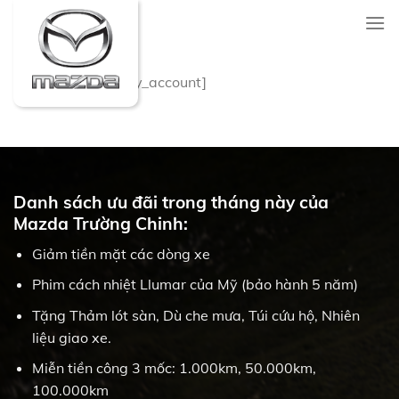
Skip
to
content
[woocommerce_my_account]
Danh sách ưu đãi trong tháng này của
Mazda Trường Chinh:
Giảm tiền mặt các dòng xe
Phim cách nhiệt Llumar của Mỹ (bảo hành 5 năm)
Tặng Thảm lót sàn, Dù che mưa, Túi cứu hộ, Nhiên
liệu giao xe.
Miễn tiền công 3 mốc: 1.000km, 50.000km,
100.000km