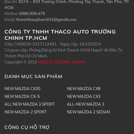
Địa chỉ:
827A - 829 Trường Chinh, Phường Tây Thạnh, Tân Phú, TP.
HCM
Hotline:
0986.908.479
Email:
thanhthaopham815@gmail.com
CÔNG TY TNHH THACO AUTO TRƯỜNG
CHINH TP.HCM
Giấy CNĐKDN: 0317119491 - Ngày cấp: 16/10/2024
Cơ quan cấp: Phòng Đăng Ký Kinh Doanh Sở Kế Hoạch Và Đầu Tư
Thành Phố Hồ Chí Minh.
Copyright © 2022
MAZDA TRƯỜNG CHINH
DANH MỤC SẢN PHẨM
NEW MAZDA CX30
NEW MAZDA CX8
NEW MAZDA CX-5
NEW MAZDA CX3
ALL NEW MAZDA 3 SPORT
ALL-NEW MAZDA 3
NEW MAZDA 2 SPORT
NEW MAZDA 2 SEDAN
CÔNG CỤ HỖ TRỢ