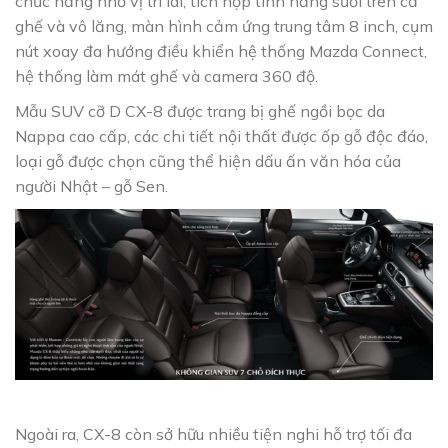
chức năng nhớ vị trí lái, tích hợp tính năng sưởi trên cả
ghế và vô lăng, màn hình cảm ứng trung tâm 8 inch, cụm
nút xoay đa hướng điều khiển hệ thống Mazda Connect,
hệ thống làm mát ghế và camera 360 độ.
Mẫu SUV cỡ D CX-8 được trang bị ghế ngồi bọc da
Nappa cao cấp, các chi tiết nội thất được ốp gỗ độc đáo,
loại gỗ được chọn cũng thể hiện dấu ấn văn hóa của
người Nhật – gỗ Sen.
Ngoài ra, CX-8 còn sở hữu nhiều tiện nghi hỗ trợ tối đa