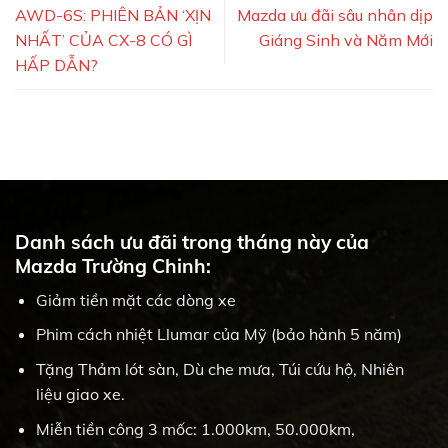
AWD-6S: PHIÊN BẢN ‘XỊN
Mazda ưu đãi sâu nhân dịp
NHẤT’ CỦA CX-8 CÓ GÌ
Giáng Sinh và Năm Mới
HẤP DẪN?
Danh sách ưu đãi trong tháng này của
Mazda Trường Chinh:
Giảm tiền mặt các dòng xe
Phim cách nhiệt Llumar của Mỹ (bảo hành 5 năm)
Tặng Thảm lót sàn, Dù che mưa, Túi cứu hộ, Nhiên
liệu giao xe.
Miễn tiền công 3 mốc: 1.000km, 50.000km,