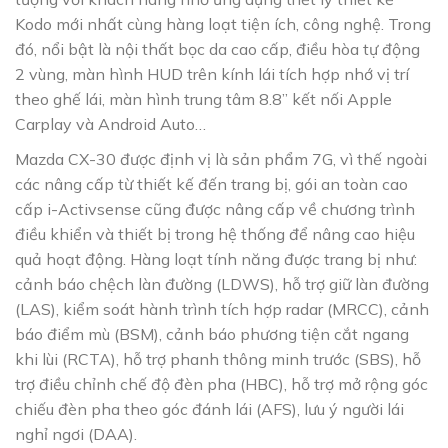
Kodo mới nhất cùng hàng loạt tiện ích, công nghệ. Trong
đó, nổi bật là nội thất bọc da cao cấp, điều hòa tự động
2 vùng, màn hình HUD trên kính lái tích hợp nhớ vị trí
theo ghế lái, màn hình trung tâm 8.8’’ kết nối Apple
Carplay và Android Auto…
Mazda CX-30 được định vị là sản phẩm 7G, vì thế ngoài
các nâng cấp từ thiết kế đến trang bị, gói an toàn cao
cấp i-Activsense cũng được nâng cấp về chương trình
điều khiển và thiết bị trong hệ thống để nâng cao hiệu
quả hoạt động. Hàng loạt tính năng được trang bị như:
cảnh báo chệch làn đường (LDWS), hỗ trợ giữ làn đường
(LAS), kiểm soát hành trình tích hợp radar (MRCC), cảnh
báo điểm mù (BSM), cảnh báo phương tiện cắt ngang
khi lùi (RCTA), hỗ trợ phanh thông minh trước (SBS), hỗ
trợ điều chỉnh chế độ đèn pha (HBC), hỗ trợ mở rộng góc
chiếu đèn pha theo góc đánh lái (AFS), lưu ý người lái
nghỉ ngơi (DAA).