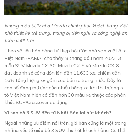
Những mẫu SUV nhà Mazda chinh phục khách hàng Việt
nhờ thiết kế trẻ trung, trang bị tiện nghi và công nghệ an
toàn vượt trội.
Theo số liệu bán hàng từ Hiệp hội Các nhà sản xuất ô tô
Việt Nam (VAMA) cho thấy, 8 tháng đầu năm 2023, 3
mẫu SUV Mazda CX-30, Mazda CX-5 và Mazda CX-8
đạt doanh số cộng dồn lên đến 11.633 xe, chiếm gần
16% tổng lượng xe gầm cao bán ra trong nước. Đây là
con số đáng mơ ước của nhiều hãng xe khi thị trường ô
tô Việt Nam hiện có đến hơn 30 mẫu xe thuộc các phân
khúc SUV/Crossover đa dụng.
Vì sao bộ 3 SUV đến từ Nhật Bản lại hút khách?
Ngoài những ưu điểm nói trên, giá bán cũng là một trong
những yếu tố giúp bộ 3 SUV thu hút khách hàng. Cụ thể,