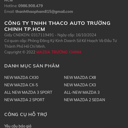
HCM
Hotline:
0986.908.479
Email:
thanhthaopham815@gmail.com
CÔNG TY TNHH THACO AUTO TRƯỜNG
CHINH TP.HCM
Giấy CNĐKDN: 0317119491 - Ngày cấp: 16/10/2024
Cơ quan cấp: Phòng Đăng Ký Kinh Doanh Sở Kế Hoạch Và Đầu Tư
Thành Phố Hồ Chí Minh.
Copyright © 2022
MAZDA TRƯỜNG CHINH
DANH MỤC SẢN PHẨM
NEW MAZDA CX30
NEW MAZDA CX8
NEW MAZDA CX-5
NEW MAZDA CX3
ALL NEW MAZDA 3 SPORT
ALL-NEW MAZDA 3
NEW MAZDA 2 SPORT
NEW MAZDA 2 SEDAN
CÔNG CỤ HỖ TRỢ
Yêu cầu báo giá