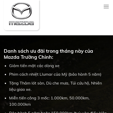
Skip
to
content
Danh sách ưu đãi trong tháng này của
Mazda Trường Chinh:
Giảm tiền mặt các dòng xe
Phim cách nhiệt Llumar của Mỹ (bảo hành 5 năm)
Tặng Thảm lót sàn, Dù che mưa, Túi cứu hộ, Nhiên
liệu giao xe.
Miễn tiền công 3 mốc: 1.000km, 50.000km,
100.000km
Bảo hành 5 năm hoặc 150.000km (tuỳ vào điều kiện