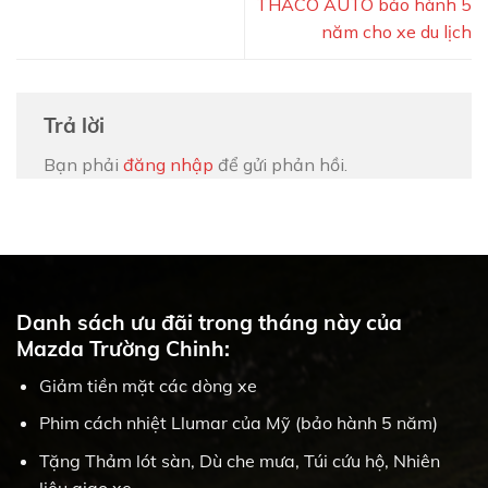
THACO AUTO bảo hành 5
năm cho xe du lịch
Trả lời
Bạn phải
đăng nhập
để gửi phản hồi.
Danh sách ưu đãi trong tháng này của
Mazda Trường Chinh:
Giảm tiền mặt các dòng xe
Phim cách nhiệt Llumar của Mỹ (bảo hành 5 năm)
Tặng Thảm lót sàn, Dù che mưa, Túi cứu hộ, Nhiên
liệu giao xe.