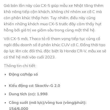
Giá bán lần này của CX-5 giúp mẫu xe Nhật tăng thêm
khả năng tiếp cận khách, không chỉ nhóm xe cỡ C mà
còn phân khúc thấp hơn. Tuy nhiên, điều này cũng
khiến những khách mua CX-5 trước đây cảm thấy hụt
hẫng bởi giá trị xe giảm sâu trong cùng một thế hệ.
Với CX-5 mới, Thaco tỏ rõ tham vọng tiếp tục củng cố
ngôi đầu doanh số ở phân khúc CUV cỡ C. Đồng thời tạo
áp lực lên các đối thủ, đặc biệt là Honda CR-V, mẫu xe sẽ
có thế hệ mới vào cuối 2023.
Thông tin chi tiết:
Động cơ/hộp số
Kiểu động cơ: Skactiv-G 2.0
Dung tích (cc): 1.998
Công suất (mã lực)/vòng tua (vòng/phút):
154/6.000