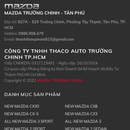
MAZDA TRƯỜNG CHINH - TÂN PHÚ
Địa chỉ:
827A - 829 Trường Chinh, Phường Tây Thạnh, Tân Phú, TP.
HCM
Hotline:
0986.908.479
Email:
thanhthaopham815@gmail.com
CÔNG TY TNHH THACO AUTO TRƯỜNG
CHINH TP.HCM
Giấy CNĐKDN: 0317119491 - Ngày cấp: 16/10/2024
Cơ quan cấp: Phòng Đăng Ký Kinh Doanh Sở Kế Hoạch Và Đầu Tư
Thành Phố Hồ Chí Minh.
Copyright © 2022
MAZDA TRƯỜNG CHINH
DANH MỤC SẢN PHẨM
NEW MAZDA CX30
NEW MAZDA CX8
NEW MAZDA CX-5
NEW MAZDA CX3
ALL NEW MAZDA 3 SPORT
ALL-NEW MAZDA 3
NEW MAZDA 2 SPORT
NEW MAZDA 2 SEDAN