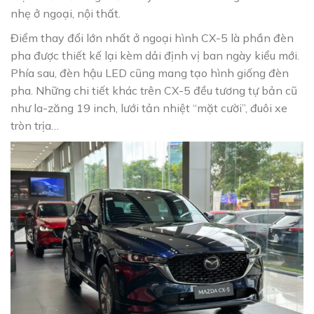
nhẹ ở ngoại, nội thất.
Điểm thay đổi lớn nhất ở ngoại hình CX-5 là phần đèn
pha được thiết kế lại kèm dải định vị ban ngày kiểu mới.
Phía sau, đèn hậu LED cũng mang tạo hình giống đèn
pha. Những chi tiết khác trên CX-5 đều tương tự bản cũ
như la-zăng 19 inch, lưới tản nhiệt “mặt cười”, đuôi xe
tròn trịa…