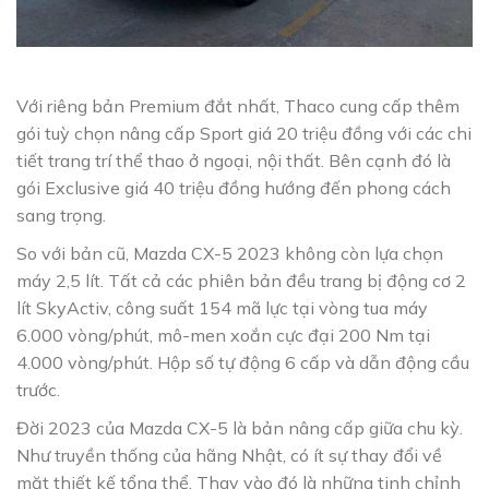
Với riêng bản Premium đắt nhất, Thaco cung cấp thêm
gói tuỳ chọn nâng cấp Sport giá 20 triệu đồng với các chi
tiết trang trí thể thao ở ngoại, nội thất. Bên cạnh đó là
gói Exclusive giá 40 triệu đồng hướng đến phong cách
sang trọng.
So với bản cũ, Mazda CX-5 2023 không còn lựa chọn
máy 2,5 lít. Tất cả các phiên bản đều trang bị động cơ 2
lít SkyActiv, công suất 154 mã lực tại vòng tua máy
6.000 vòng/phút, mô-men xoắn cực đại 200 Nm tại
4.000 vòng/phút. Hộp số tự động 6 cấp và dẫn động cầu
trước.
Đời 2023 của Mazda CX-5 là bản nâng cấp giữa chu kỳ.
Như truyền thống của hãng Nhật, có ít sự thay đổi về
mặt thiết kế tổng thể. Thay vào đó là những tinh chỉnh