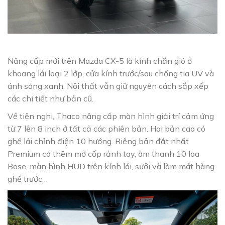
Nâng cấp mới trên Mazda CX-5 là kính chắn gió ở
khoang lái loại 2 lớp, cửa kính trước/sau chống tia UV và
ánh sáng xanh. Nội thất vẫn giữ nguyên cách sắp xếp
các chi tiết như bản cũ.
Về tiện nghi, Thaco nâng cấp màn hình giải trí cảm ứng
từ 7 lên 8 inch ở tất cả các phiên bản. Hai bản cao có
ghế lái chỉnh điện 10 hướng. Riêng bản đắt nhất
Premium có thêm mở cốp rảnh tay, âm thanh 10 loa
Bose, màn hình HUD trên kính lái, sưởi và làm mát hàng
ghế trước…