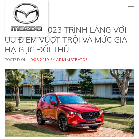
Skip
to
content
NEW CX5 2023 TRÌNH LÀNG VỚI
ƯU ĐIỂM VƯỢT TRỘI VÀ MỨC GIÁ
HẠ GỤC ĐỐI THỬ
POSTED ON
10/06/2019
BY
ADMINISTRATOR