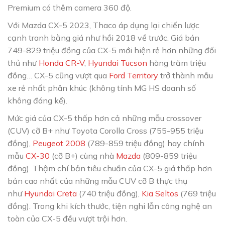
Premium có thêm camera 360 độ.
Với Mazda CX-5 2023, Thaco áp dụng lại chiến lược
cạnh tranh bằng giá như hồi 2018 về trước. Giá bán
749-829 triệu đồng của CX-5 mới hiện rẻ hơn những đối
thủ như
Honda CR-V
,
Hyundai Tucson
hàng trăm triệu
đồng… CX-5 cũng vượt qua
Ford Territory
trở thành mẫu
xe rẻ nhất phân khúc (không tính MG HS doanh số
không đáng kể).
Mức giá của CX-5 thấp hơn cả những mẫu crossover
(CUV) cỡ B+ như Toyota Corolla Cross (755-955 triệu
đồng),
Peugeot 2008
(789-859 triệu đồng) hay chính
mẫu
CX-30
(cỡ B+) cùng nhà
Mazda
(809-859 triệu
đồng). Thậm chí bản tiêu chuẩn của CX-5 giá thấp hơn
bản cao nhất của những mẫu CUV cỡ B thực thụ
như
Hyundai Creta
(740 triệu đồng),
Kia Seltos
(769 triệu
đồng). Trong khi kích thước, tiện nghi lẫn công nghệ an
toàn của CX-5 đều vượt trội hơn.