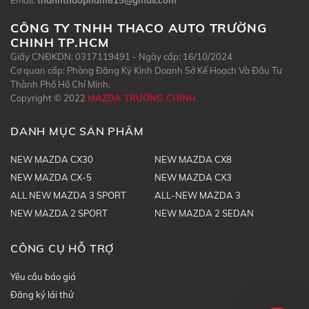
Email:
thanhthaopham815@gmail.com
CÔNG TY TNHH THACO AUTO TRƯỜNG
CHINH TP.HCM
Giấy CNĐKDN: 0317119491 - Ngày cấp: 16/10/2024
Cơ quan cấp: Phòng Đăng Ký Kinh Doanh Sở Kế Hoạch Và Đầu Tư
Thành Phố Hồ Chí Minh.
Copyright © 2022
MAZDA TRƯỜNG CHINH
DANH MỤC SẢN PHẨM
NEW MAZDA CX30
NEW MAZDA CX8
NEW MAZDA CX-5
NEW MAZDA CX3
ALL NEW MAZDA 3 SPORT
ALL-NEW MAZDA 3
NEW MAZDA 2 SPORT
NEW MAZDA 2 SEDAN
CÔNG CỤ HỖ TRỢ
Yêu cầu báo giá
Đăng ký lái thử